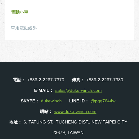
電動小車
車用電動絞盤
電話：
+886-2-2267-7370
傳真：
+886-2-2267-7380
E-MAIL：
sales@duke-winch.com
SKYPE：
dukewinch
LINE ID：
@pgq7644w
網站：
www.duke-winch.com
地址：
6, TATUNG ST., TUCHENG DIST., NEW TAIPEI CITY
23679, TAIWAN