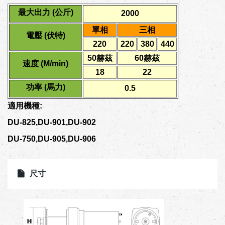
最大出力 (公斤)
2000
單相
三相
電壓 (伏特)
220
220
380
440
50赫茲
60赫茲
速度 (M/min)
18
22
功率 (馬力)
0.5
適用機種:
DU-825,DU-901,DU-902
DU-750,DU-905,DU-906
尺寸