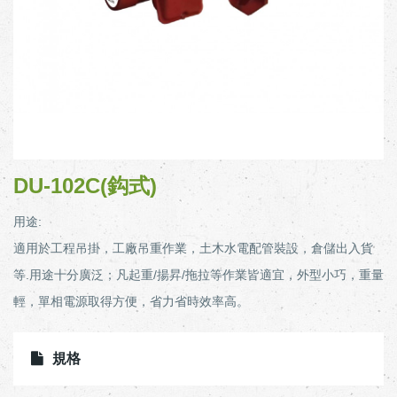
DU-102C(鈎式)
用途:
適用於工程吊掛，工廠吊重作業，土木水電配管裝設，倉儲出入貨
等.用途十分廣泛；凡起重/揚昇/拖拉等作業皆適宜，外型小巧，重量
輕，單相電源取得方便，省力省時效率高。
規格