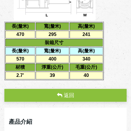
長(釐米)
寬(釐米)
高(釐米)
470
295
241
裝箱尺寸
長(釐米)
寬(釐米)
高(釐米)
570
400
340
材積
淨重(公斤)
毛重(公斤)
2.7'
39
40
返回
產品介紹