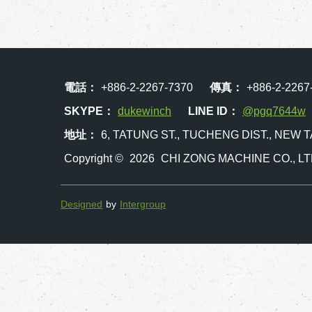
電話：
+886-2-2267-7370
傳真：
+886-2-2267
SKYPE：
dukewinch
LINE ID：
@pgq7644w
地址：
6, TATUNG ST., TUCHENG DIST., NEW T
Copyright ©
2026
CHI ZONG MACHINE CO., L
Designed
by
Intergroup