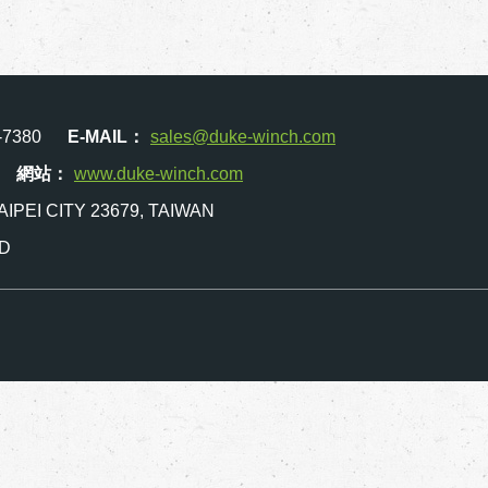
-7380
E-MAIL：
sales@duke-winch.com
網站：
www.duke-winch.com
AIPEI CITY 23679, TAIWAN
TD