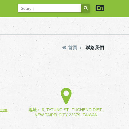
En
首頁
聯絡我們
.com
地址：
6, TATUNG ST., TUCHENG DIST.,
NEW TAIPEI CITY 23679, TAIWAN