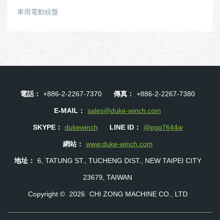
車用電動絞盤
電話：
+886-2-2267-7370
傳真：
+886-2-2267-7380
E-MAIL：
sales@duke-winch.com
SKYPE：
dukewinch
LINE ID：
@pgq7644w
網站：
www.duke-winch.com
地址：
6, TATUNG ST., TUCHENG DIST., NEW TAIPEI CITY
23679, TAIWAN
Copyright ©
2026
CHI ZONG MACHINE CO., LTD