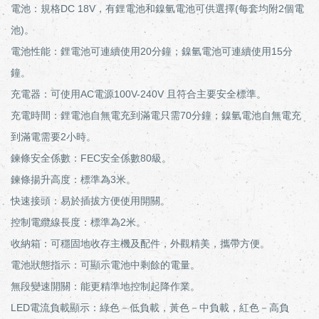
電池：規格DC 18V，有鋰電池和鎳氫電池可供選擇(每套均附2個電
池)。
電池性能：鋰電池可連續使用20分鐘；鎳氫電池可連續使用15分
鐘。
充電器：可使用AC電源100V-240V 且符合主要安全標準。
充電時間：鋰電池自無電充到滿電只需70分鐘；鎳氫電池自無電充
到滿電需要2小時。
鍊條安全係數：FEC安全係數80級。
鍊條揚升高度：標準為3米。
快速接頭：易於插拔方便使用開關。
控制電纜線長度：標準為2米。
收納箱：可穩固地收存主機及配件，外觀精美，攜帶方便。
電池狀態指示：可顯示電池中剩餘的電量。
無段變速開關：能更精準地控制起降作業。
LED電流負載顯示：綠色－低負載，黃色－中負載，紅色－高負