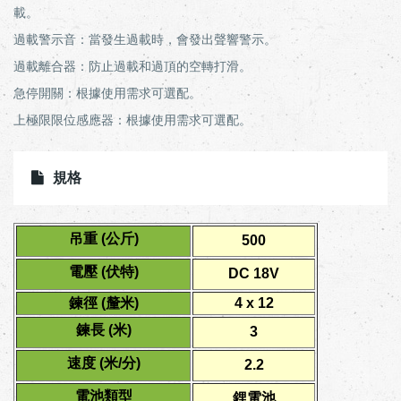
載。
過載警示音：當發生過載時，會發出聲響警示。
過載離合器：防止過載和過頂的空轉打滑。
急停開關：根據使用需求可選配。
上極限限位感應器：根據使用需求可選配。
規格
吊重 (公斤)
500
電壓 (伏特)
DC 18V
鍊徑 (釐米)
4 x 12
鍊長 (米)
3
速度 (米/分)
2.2
電池類型
鋰電池