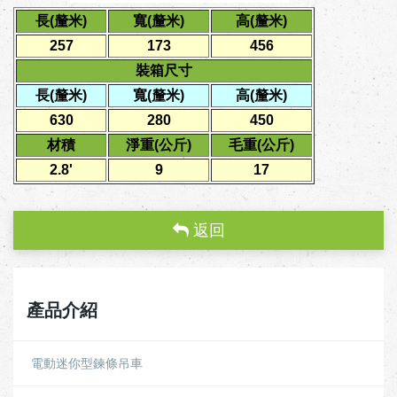
長(釐米)
寬(釐米)
高(釐米)
257
173
456
裝箱尺寸
長(釐米)
寬(釐米)
高(釐米)
630
280
450
材積
淨重(公斤)
毛重(公斤)
2.8'
9
17
返回
產品介紹
電動迷你型鍊條吊車